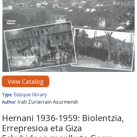
View Catalog
Basque library
Type:
Irati Zuriarrain Asurmendi
Author:
Hernani 1936-1959: Biolentzia,
Errepresioa eta Giza