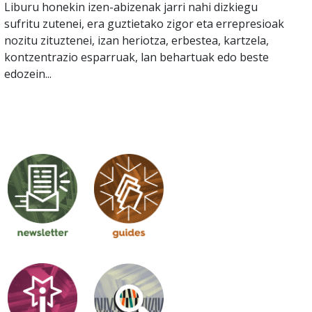
Liburu honekin izen-abizenak jarri nahi dizkiegu
sufritu zutenei, era guztietako zigor eta errepresioak
nozitu zituztenei, izan heriotza, erbestea, kartzela,
kontzentrazio esparruak, lan behartuak edo beste
edozein...