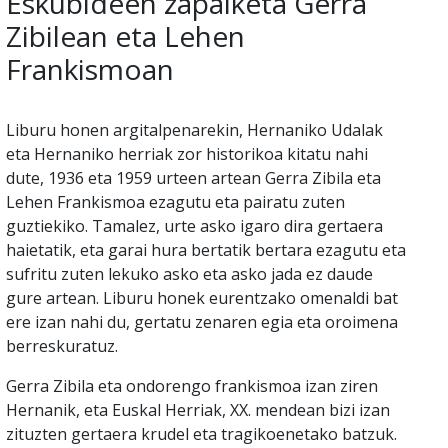
Eskubideen zapalketa Gerra
Zibilean eta Lehen
Frankismoan
Liburu honen argitalpenarekin, Hernaniko Udalak
eta Hernaniko herriak zor historikoa kitatu nahi
dute, 1936 eta 1959 urteen artean Gerra Zibila eta
Lehen Frankismoa ezagutu eta pairatu zuten
guztiekiko. Tamalez, urte asko igaro dira gertaera
haietatik, eta garai hura bertatik bertara ezagutu eta
sufritu zuten lekuko asko eta asko jada ez daude
gure artean. Liburu honek eurentzako omenaldi bat
ere izan nahi du, gertatu zenaren egia eta oroimena
berreskuratuz.
Gerra Zibila eta ondorengo frankismoa izan ziren
Hernanik, eta Euskal Herriak, XX. mendean bizi izan
zituzten gertaera krudel eta tragikoenetako batzuk.