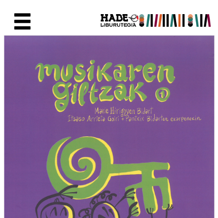
Skip to Main Content
New Books Card - Liburutegia