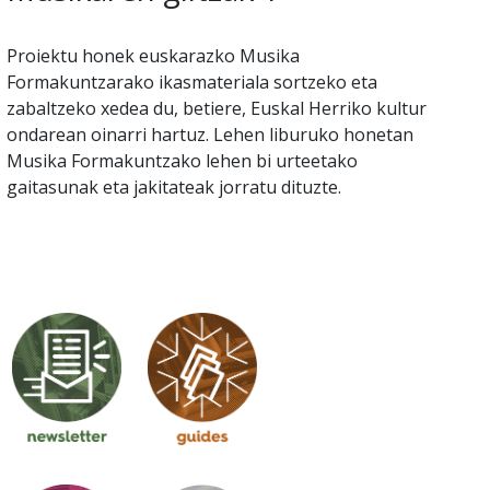
Proiektu honek euskarazko Musika
Formakuntzarako ikasmateriala sortzeko eta
zabaltzeko xedea du, betiere, Euskal Herriko kultur
ondarean oinarri hartuz. Lehen liburuko honetan
Musika Formakuntzako lehen bi urteetako
gaitasunak eta jakitateak jorratu dituzte.