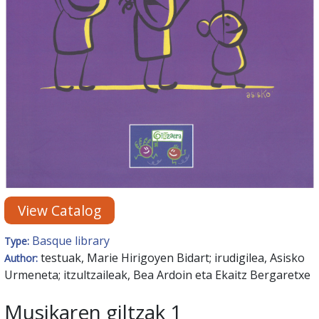
View Catalog
Basque library
Type:
testuak, Marie Hirigoyen Bidart; irudigilea, Asisko
Author:
Urmeneta; itzultzaileak, Bea Ardoin eta Ekaitz Bergaretxe
Musikaren giltzak 1