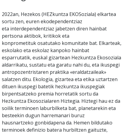
2022an, Hezekos (HEZkuntza EKOSoziala) elkartea
sortu zen, euren ekodependentziaz
eta interdependentziaz jabetzen diren hainbat
pertsona aktibok, kritikok eta
konprometituk osatutako komunitate bat. Elkarteak,
eskolako eta eskolaz kanpoko hainbat
esparrutatik, euskal gizartean Hezkuntza Ekosoziala
aldarrikatu, sustatu eta garatu nahi du, eta ikuspegi
antropozentristaren praktika «eraldatzaileak»
salatzen ditu. Ekologia, gizartea eta etika uztartzen
dituen ikuspegi batetik hezkuntza ikuspegiak
birpentsatzeko premia horretatik sortu da
Hezkuntza Ekosozialaren Hiztegia. Hiztegi hau ez da
soilik terminoen laburbilketa bat, planetarekin eta
besteekin dugun harremanari buruz
hausnartzeko gonbidapena da. Hemen bildutako
terminoek definizio batera hurbiltzen gaituzte,