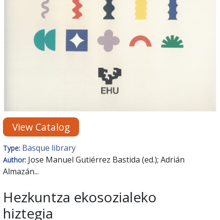
View Catalog
Basque library
Type:
Jose Manuel Gutiérrez Bastida (ed.); Adrián
Author:
Almazán...
Hezkuntza ekosozialeko
hiztegia