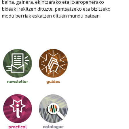
baina, gainera, ekintzarako eta itxaropenerako
bideak irekitzen dituzte, pentsatzeko eta bizitzeko
modu berriak eskatzen dituen mundu batean.