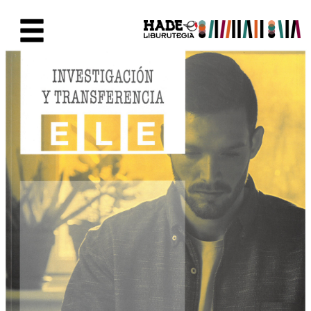
Skip to Main Content
New Books Card - Liburutegia