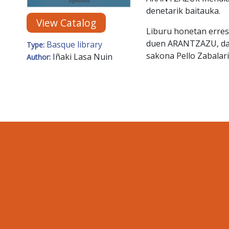
denetarik baitauka.
View Catalog
Liburu honetan erresp
duen ARANTZAZU, dag
Basque library
Type:
sakona Pello Zabalari
Iñaki Lasa Nuin
Author: