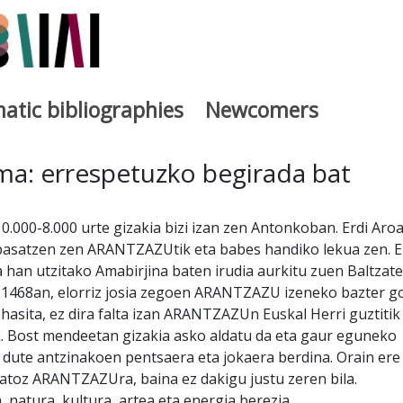
atic bibliographies
Newcomers
a
ma: errespetuzko begirada bat
000-8.000 urte gizakia bizi izan zen Antonkoban. Erdi Aro
asatzen zen ARANTZAZUtik eta babes handiko lekua zen. E
 han utzitako Amabirjina baten irudia aurkitu zuen Baltzate
 1468an, elorriz josia zegoen ARANTZAZU izeneko bazter g
 hasita, ez dira falta izan ARANTZAZUn Euskal Herri guztitik
. Bost mendeetan gizakia asko aldatu da eta gaur eguneko
ute antzinakoen pentsaera eta jokaera berdina. Orain ere
atoz ARANTZAZUra, baina ez dakigu justu zeren bila.
atura, kultura, artea eta energia berezia,