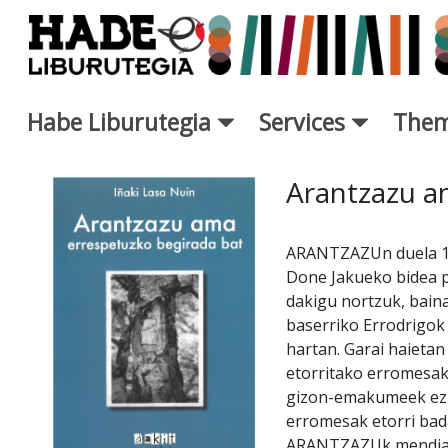
Skip to Main Content
Habe Liburutegia
Services
Them
New Books Card - Liburutegi
Arantzazu a
ARANTZAZUn duela 10.
Done Jakueko bidea p
dakigu nortzuk, baina
baserriko Errodrigok
hartan. Garai haietan
etorritako erromesak
gizon-emakumeek ez d
erromesak etorri bad
ARANTZAZUk mendia, n