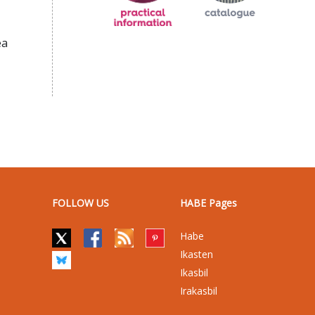
ea
FOLLOW US
HABE Pages
Habe
Ikasten
Ikasbil
Irakasbil