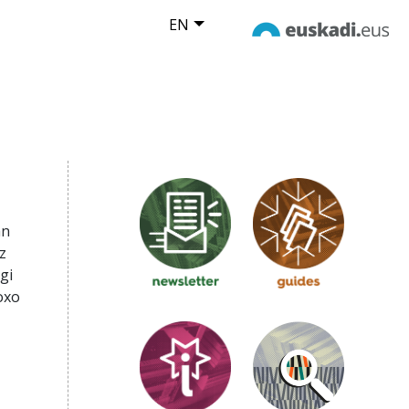
EN
an
z
gi
oxo