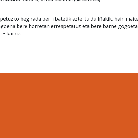
etuzko begirada berri batetik aztertu du Iñakik, hain mait
oena bere horretan errespetatuz eta bere barne gogoeta
 eskainiz.