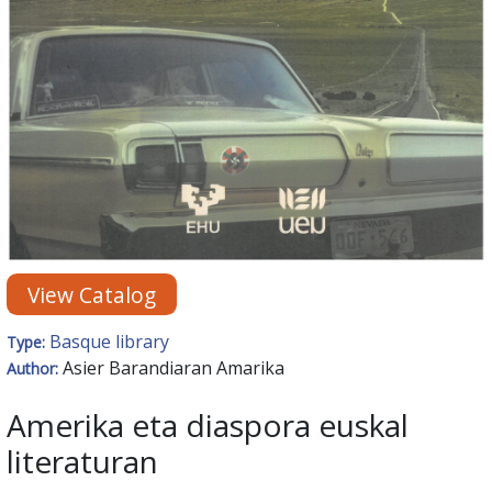
View Catalog
Basque library
Type:
Asier Barandiaran Amarika
Author:
Amerika eta diaspora euskal
literaturan