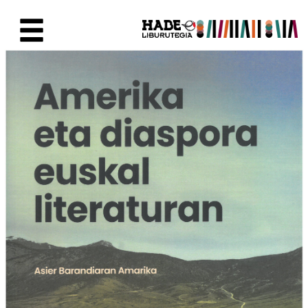
Skip to Main Content
New Books Card - Liburutegia