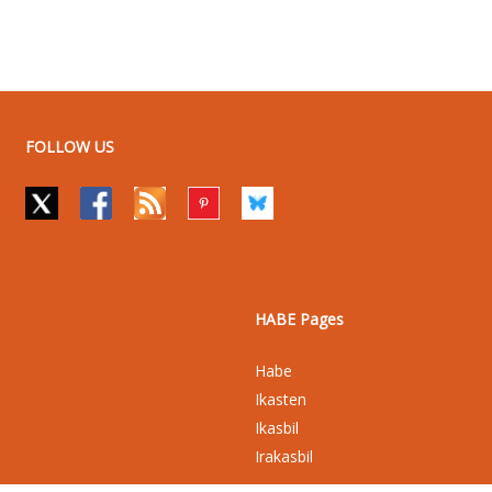
FOLLOW US
HABE Pages
Habe
Ikasten
Ikasbil
Irakasbil