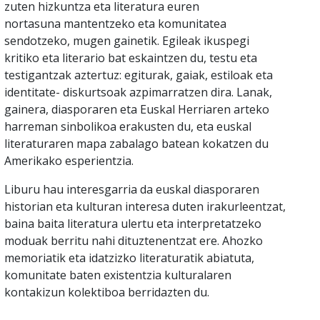
zuten hizkuntza eta literatura euren
nortasuna mantentzeko eta komunitatea
sendotzeko, mugen gainetik. Egileak ikuspegi
kritiko eta literario bat eskaintzen du, testu eta
testigantzak aztertuz: egiturak, gaiak, estiloak eta
identitate- diskurtsoak azpimarratzen dira. Lanak,
gainera, diasporaren eta Euskal Herriaren arteko
harreman sinbolikoa erakusten du, eta euskal
literaturaren mapa zabalago batean kokatzen du
Amerikako esperientzia.
Liburu hau interesgarria da euskal diasporaren
historian eta kulturan interesa duten irakurleentzat,
baina baita literatura ulertu eta interpretatzeko
moduak berritu nahi dituztenentzat ere. Ahozko
memoriatik eta idatzizko literaturatik abiatuta,
komunitate baten existentzia kulturalaren
kontakizun kolektiboa berridazten du.