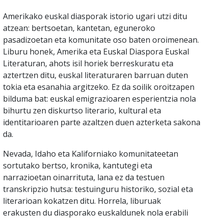
Amerikako euskal diasporak istorio ugari utzi ditu
atzean: bertsoetan, kantetan, eguneroko
pasadizoetan eta komunitate oso baten oroimenean.
Liburu honek, Amerika eta Euskal Diaspora Euskal
Literaturan, ahots isil horiek berreskuratu eta
aztertzen ditu, euskal literaturaren barruan duten
tokia eta esanahia argitzeko. Ez da soilik oroitzapen
bilduma bat: euskal emigrazioaren esperientzia nola
bihurtu zen diskurtso literario, kultural eta
identitarioaren parte azaltzen duen azterketa sakona
da.
Nevada, Idaho eta Kaliforniako komunitateetan
sortutako bertso, kronika, kantutegi eta
narrazioetan oinarrituta, lana ez da testuen
transkripzio hutsa: testuinguru historiko, sozial eta
literarioan kokatzen ditu. Horrela, liburuak
erakusten du diasporako euskaldunek nola erabili