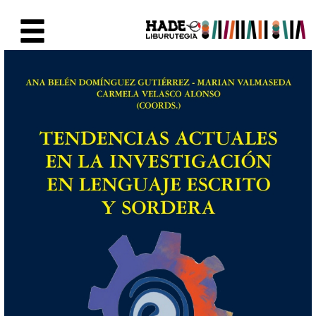
Skip to Main Content
New Books Card - Liburutegia