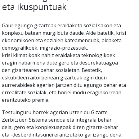
eta ikuspuntuak
Gaur egungo gizarteak eraldaketa sozial sakon eta
konplexu batean murgilduta daude. Alde batetik, krisi
ekonomikoen eta sozialen kateamenduak, aldaketa
demografikoek, migrazio-prozesuek,
krisi klimatikoak nahiz eraldaketa teknologikoek
eragin nabarmena dute gero eta desorekatuagoa
den gizartearen behar sozialetan. Bestetik,
eskubideen aitorpenean gizarteak egin duen
aurrerabideak agerian jartzen ditu egungo behar eta
errealitate sozialak, eta horiei modu eraginkorrean
erantzuteko premia.
Testuinguru horrek agerian uzten du Gizarte
Zerbitzuen Sistema sendoa eta integrala behar
dela, gero eta konplexuagoak diren gizarte-behar
eta -desberdintasunei erantzuteko gai izango dena.