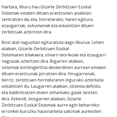
Hartara, liburu hau Gizarte Zerbitzuen Euskal
Sistemak ematen dituen erantzunen analisian
zentratzen da; eta, horretarako, haren egitura,
ezaugarriak, eskumenak eta eskaintzen dituen
zerbitzuak aztertzen dira.
Bost atal nagusitan egituratuta dago liburua. Lehen
atalean, Gizarte Zerbitzuen Euskal
Sistemaren bilakaera, oinarri teorikoak eta ezaugarri
nagusiak aztertzen dira. Bigarren atalean,
sistemak kontingentzia desberdinen aurrean ematen
dituen erantzunak jorratzen dira. Hirugarrenak,
berriz, zerbitzuen horniduraren inguruko azterketa
eskaintzen du. Laugarren atalean, sistema definitu
eta baldintzatzen duten zeharkako gaiak lantzen
dira. Azkenik, bosgarren atalean, Gizarte
Zerbitzuen Euskal Sistemak aurre egin beharreko
erronkei buruzko hausnarketa sakonak aurkezten