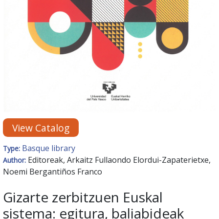
View Catalog
Basque library
Type:
Editoreak, Arkaitz Fullaondo Elordui-Zapaterietxe,
Author:
Noemi Bergantiños Franco
Gizarte zerbitzuen Euskal
sistema: egitura, baliabideak