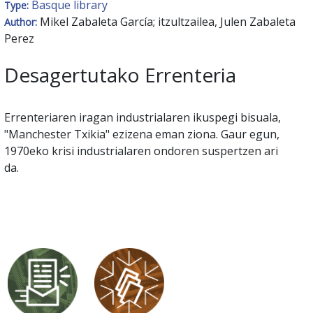
Basque library
Type:
Mikel Zabaleta García; itzultzailea, Julen Zabaleta
Author:
Perez
Desagertutako Errenteria
Errenteriaren iragan industrialaren ikuspegi bisuala,
"Manchester Txikia" ezizena eman ziona. Gaur egun,
1970eko krisi industrialaren ondoren suspertzen ari
da.