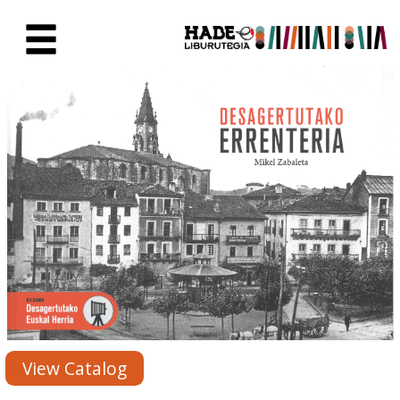
Skip to Main Content
New Books Card - Liburutegia
View Catalog