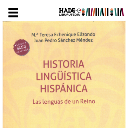
Skip to Main Content
New Books Card - Liburutegia