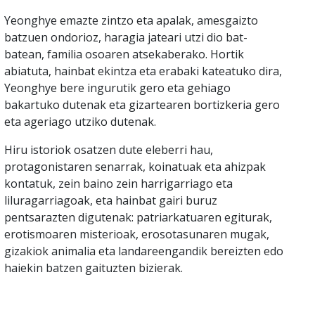
Yeonghye emazte zintzo eta apalak, amesgaizto
batzuen ondorioz, haragia jateari utzi dio bat-
batean, familia osoaren atsekaberako. Hortik
abiatuta, hainbat ekintza eta erabaki kateatuko dira,
Yeonghye bere ingurutik gero eta gehiago
bakartuko dutenak eta gizartearen bortizkeria gero
eta ageriago utziko dutenak.
Hiru istoriok osatzen dute eleberri hau,
protagonistaren senarrak, koinatuak eta ahizpak
kontatuk, zein baino zein harrigarriago eta
liluragarriagoak, eta hainbat gairi buruz
pentsarazten digutenak: patriarkatuaren egiturak,
erotismoaren misterioak, erosotasunaren mugak,
gizakiok animalia eta landareengandik bereizten edo
haiekin batzen gaituzten bizierak.