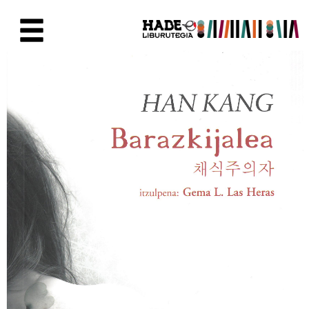
Skip to Main Content
New Books Card - Liburutegia