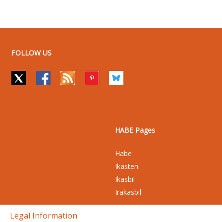
FOLLOW US
HABE Pages
Habe
Ikasten
Ikasbil
Irakasbil
Legal Information