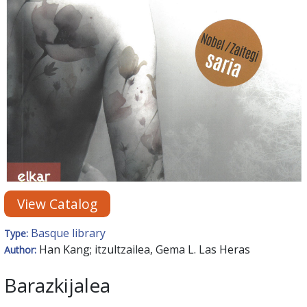
View Catalog
Basque library
Type:
Han Kang; itzultzailea, Gema L. Las Heras
Author:
Barazkijalea