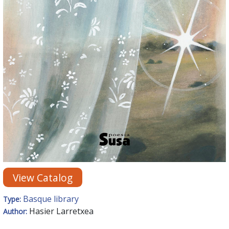
View Catalog
Basque library
Type:
Hasier Larretxea
Author: