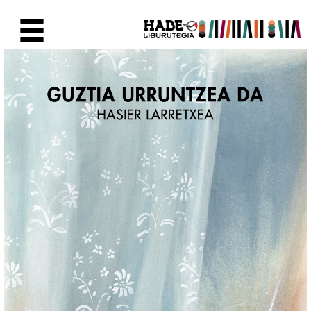
Skip to Main Content
New Books Card - Liburutegia