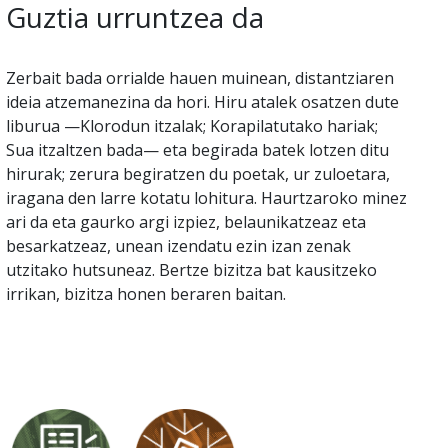
Guztia urruntzea da
Zerbait bada orrialde hauen muinean, distantziaren
ideia atzemanezina da hori. Hiru atalek osatzen dute
liburua —Klorodun itzalak; Korapilatutako hariak;
Sua itzaltzen bada— eta begirada batek lotzen ditu
hirurak; zerura begiratzen du poetak, ur zuloetara,
iragana den larre kotatu lohitura. Haurtzaroko minez
ari da eta gaurko argi izpiez, belaunikatzeaz eta
besarkatzeaz, unean izendatu ezin izan zenak
utzitako hutsuneaz. Bertze bizitza bat kausitzeko
irrikan, bizitza honen beraren baitan.