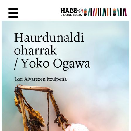
Skip to Main Content
New Books Card - Liburutegia