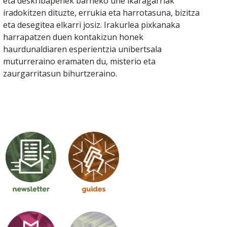
eta deskribapenek barneko une ikaragarriak
iradokitzen dituzte, errukia eta harrotasuna, bizitza
eta desegitea elkarri josiz. Irakurlea pixkanaka
harrapatzen duen kontakizun honek
haurdunaldiaren esperientzia unibertsala
muturreraino eramaten du, misterio eta
zaurgarritasun bihurtzeraino.