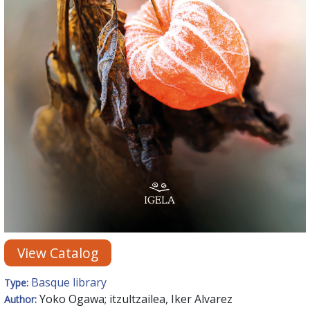
View Catalog
Basque library
Type:
Yoko Ogawa; itzultzailea, Iker Alvarez
Author: