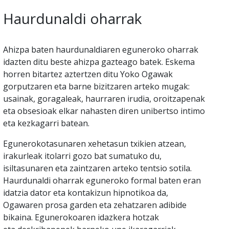
Haurdunaldi oharrak
Ahizpa baten haurdunaldiaren eguneroko oharrak
idazten ditu beste ahizpa gazteago batek. Eskema
horren bitartez aztertzen ditu Yoko Ogawak
gorputzaren eta barne bizitzaren arteko mugak:
usainak, goragaleak, haurraren irudia, oroitzapenak
eta obsesioak elkar nahasten diren unibertso intimo
eta kezkagarri batean.
Egunerokotasunaren xehetasun txikien atzean,
irakurleak itolarri gozo bat sumatuko du,
isiltasunaren eta zaintzaren arteko tentsio sotila.
Haurdunaldi oharrak eguneroko formal baten eran
idatzia dator eta kontakizun hipnotikoa da,
Ogawaren prosa garden eta zehatzaren adibide
bikaina. Egunerokoaren idazkera hotzak