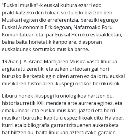
"Euskal musika"-k euskal kultura ezarri edo
praktikatzeko den tokian sortu edo bizitzen den
Musikari egiten dio erreferentzia, bereziki egungo
Euskal Autonomia Erkidegoan, Nafarroako Foru
Komunitatean eta Ipar Euskal Herriko eskualdeetan,
baina baita horietatik kanpo ere, diasporan
euskaldunek sortutako musika barne.
1976an J. A. Arana Martijaren Música vasca liburua
argitaratu zenetik, eta azken urteotan gai hori
buruzko ikerketak egin diren arren ez da lortu euskal
musikaren historiaren ikuspegi orokor berrikusirik.
Liburu honek ikuspegi kronologikoa hartzen du,
historiaurretik XXI. mendera arte aurrera eginez, eta
emakumeari eta euskal musikari, jazzari eta herri-
musikari buruzko kapitulu espezifikoak ditu. Halaber,
iturri eta bibliografia garrantzitsuenen aukeraketa
bat biltzen du, baita liburuan aztertutako garaien