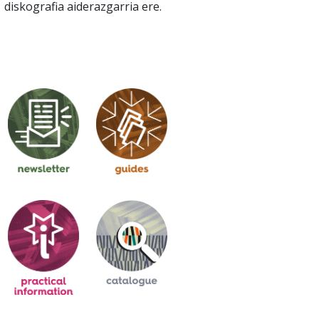
diskografia aiderazgarria ere.