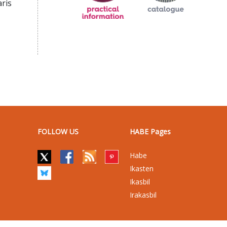
aris
FOLLOW US
HABE Pages
Habe
Ikasten
Ikasbil
Irakasbil