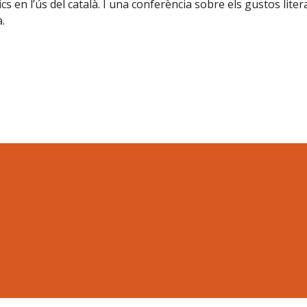
cs en l’ús del català. I una conferència sobre els gustos liter
.