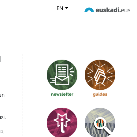
EN
l
e
en
xi,
a,