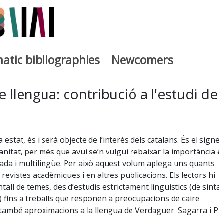
atic bibliographies
Newcomers
a
 llengua: contribució a l'estudi de
estat, és i serà objecte de l’interès dels catalans. És el sign
lanitat, per més que avui se’n vulgui rebaixar la importància 
zada i multilingüe. Per això aquest volum aplega uns quants
revistes acadèmiques i en altres publicacions. Els lectors hi
all de temes, des d’estudis estrictament lingüístics (de sinta
a) fins a treballs que responen a preocupacions de caire
a, també aproximacions a la llengua de Verdaguer, Sagarra i Pl