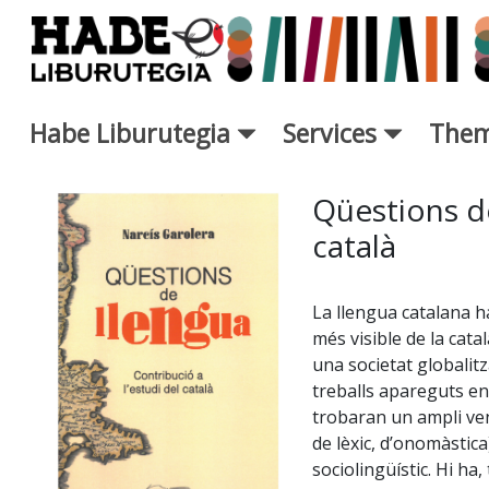
Skip to Main Content
Habe Liburutegia
Services
Them
New Books Card - Liburutegi
Qüestions de
català
La llengua catalana ha 
més visible de la cata
una societat globalit
treballs apareguts en 
trobaran un ampli vent
de lèxic, d’onomàstic
sociolingüístic. Hi h