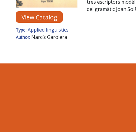
tres escriptors modèli
del gramàtic Joan Solà
View Catalog
Applied linguistics
Type:
Narcís Garolera
Author: