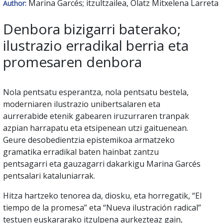
Marina Garcés; itzultzailea, Olatz Mitxelena Larreta
Author:
Denbora bizigarri baterako;
ilustrazio erradikal berria eta
promesaren denbora
Nola pentsatu esperantza, nola pentsatu bestela,
moderniaren ilustrazio unibertsalaren eta
aurrerabide etenik gabearen iruzurraren tranpak
azpian harrapatu eta etsipenean utzi gaituenean.
Geure desobedientzia epistemikoa armatzeko
gramatika erradikal baten hainbat zantzu
pentsagarri eta gauzagarri dakarkigu Marina Garcés
pentsalari kataluniarrak.
Hitza hartzeko tenorea da, diosku, eta horregatik, “El
tiempo de la promesa” eta “Nueva ilustración radical”
testuen euskararako itzulpena aurkezteaz gain,