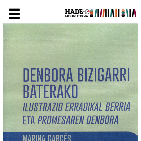
Skip to Main Content
New Books Card - Liburutegia