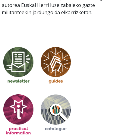
autorea Euskal Herri luze zabaleko gazte
militanteekin jardungo da elkarrizketan.