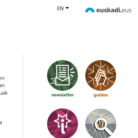
EN
en
an
tuak
k
a