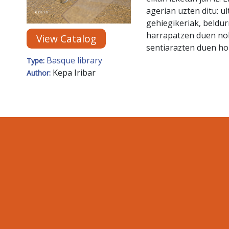
agerian uzten ditu: 
gehiegikeriak, beldur
harrapatzen duen nobe
View Catalog
sentiarazten duen ho
Basque library
Type:
Kepa Iribar
Author: