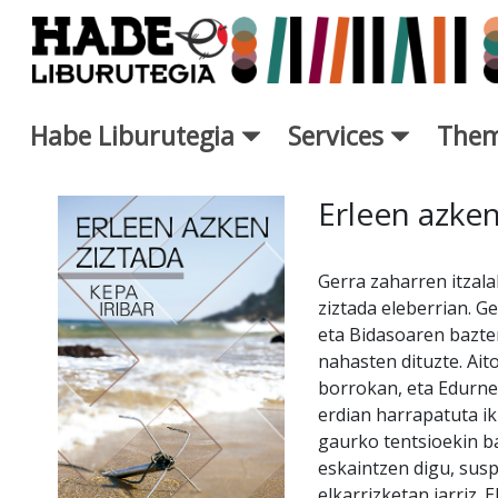
Skip to Main Content
Habe Liburutegia
Services
Them
New Books Card - Liburutegi
Erleen azken
Gerra zaharren itzal
ziztada eleberrian. G
eta Bidasoaren bazte
nahasten dituzte. Ait
borrokan, eta Edurne 
erdian harrapatuta i
gaurko tentsioekin ba
eskaintzen digu, susp
elkarrizketan jarriz. 