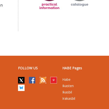
en
FOLLOW US
HABE Pages
Habe
Ikasten
Ikasbil
Irakasbil