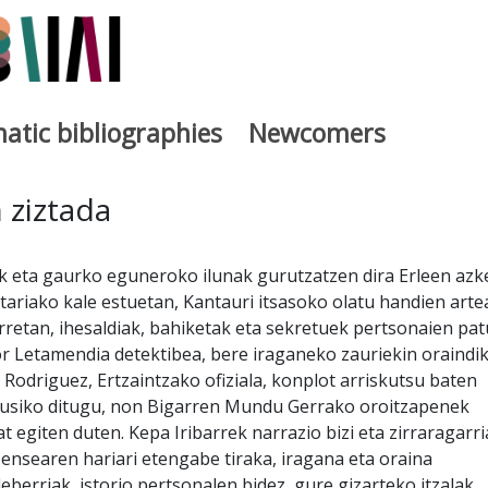
atic bibliographies
Newcomers
a
 ziztada
ak eta gaurko eguneroko ilunak gurutzatzen dira Erleen azk
etariako kale estuetan, Kantauri itsasoko olatu handien arte
rretan, ihesaldiak, bahiketak eta sekretuek pertsonaien pa
or Letamendia detektibea, bere iraganeko zauriekin oraindi
Rodriguez, Ertzaintzako ofiziala, konplot arriskutsu baten
kusiko ditugu, non Bigarren Mundu Gerrako oroitzapenek
t egiten duten. Kepa Iribarrek narrazio bizi eta zirraragarri
ensearen hariari etengabe tiraka, iragana eta oraina
Eleberriak, istorio pertsonalen bidez, gure gizarteko itzalak