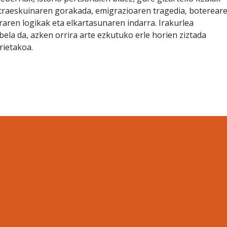
ultraeskuinaren gorakada, emigrazioaren tragedia, boterear
raren logikak eta elkartasunaren indarra. Irakurlea
la da, azken orrira arte ezkutuko erle horien ziztada
rietakoa.