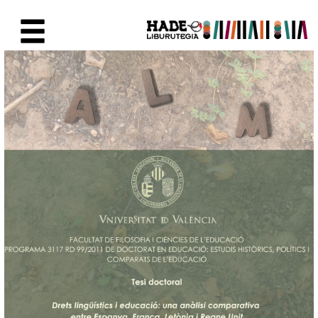
Skip to Main Content
New Books Card - Liburutegia