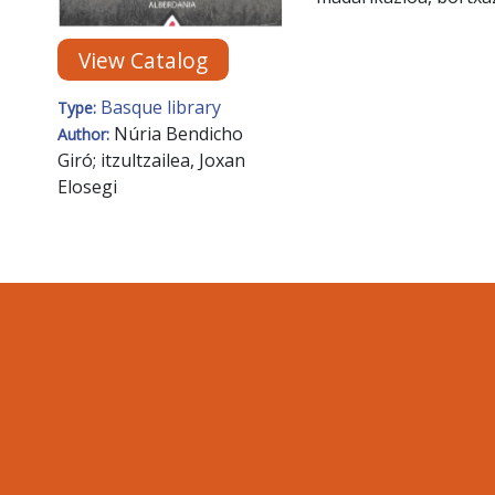
View Catalog
Basque library
Type:
Núria Bendicho
Author:
Giró; itzultzailea, Joxan
Elosegi