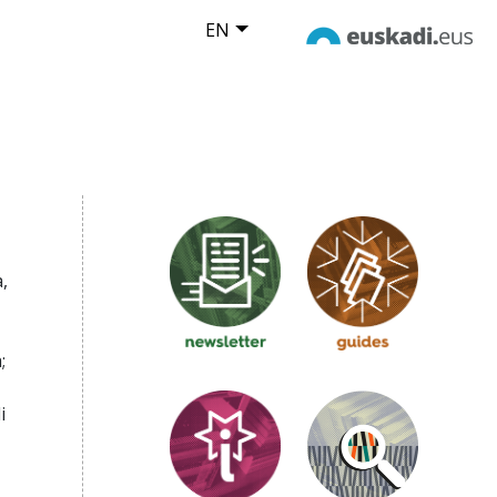
EN
,
;
i