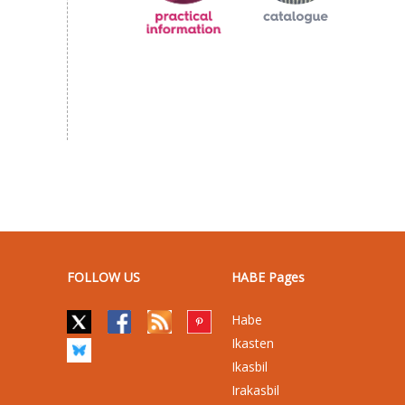
FOLLOW US
HABE Pages
Habe
Ikasten
Ikasbil
Irakasbil