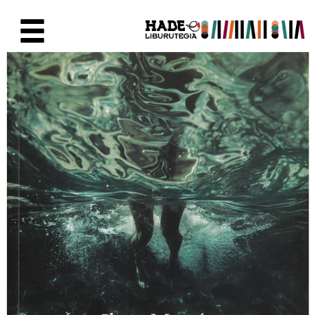
Skip to Main Content
New Books Card - Liburutegia