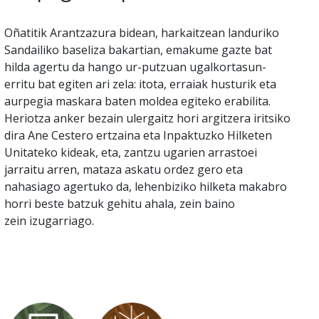
Oñatitik Arantzazura bidean, harkaitzean landuriko
Sandailiko baseliza bakartian, emakume gazte bat
hilda agertu da hango ur-putzuan ugalkortasun-
erritu bat egiten ari zela: itota, erraiak husturik eta
aurpegia maskara baten moldea egiteko erabilita.
Heriotza anker bezain ulergaitz hori argitzera iritsiko
dira Ane Cestero ertzaina eta Inpaktuzko Hilketen
Unitateko kideak, eta, zantzu ugarien arrastoei
jarraitu arren, mataza askatu ordez gero eta
nahasiago agertuko da, lehenbiziko hilketa makabro
horri beste batzuk gehitu ahala, zein baino
zein izugarriago.