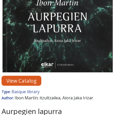
View Catalog
Basque library
Type:
Ibon Martín; itzultzailea, Aiora Jaka Irizar
Author:
Aurpegien lapurra