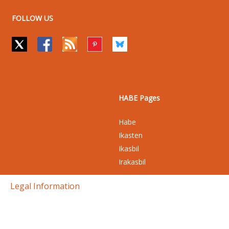
FOLLOW US
HABE Pages
Habe
Ikasten
Ikasbil
Irakasbil
Legal Information