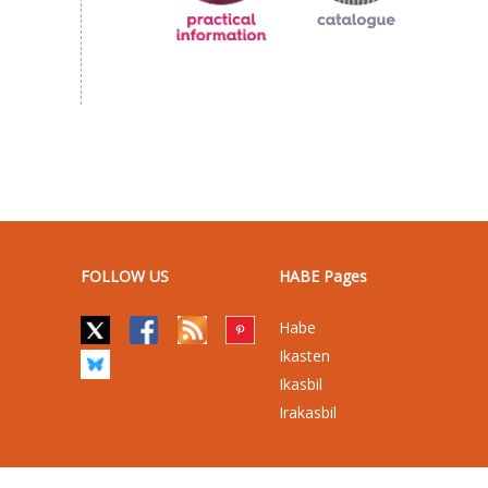
FOLLOW US
HABE Pages
Habe
Ikasten
Ikasbil
Irakasbil