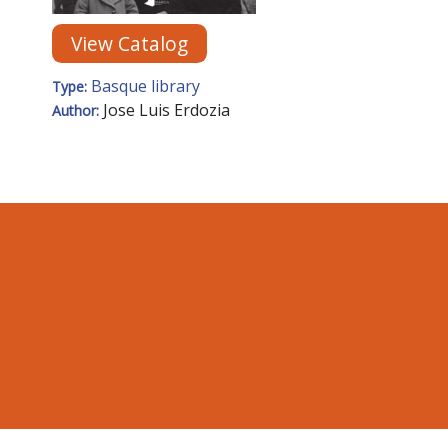
View Catalog
Basque library
Type:
Jose Luis Erdozia
Author: