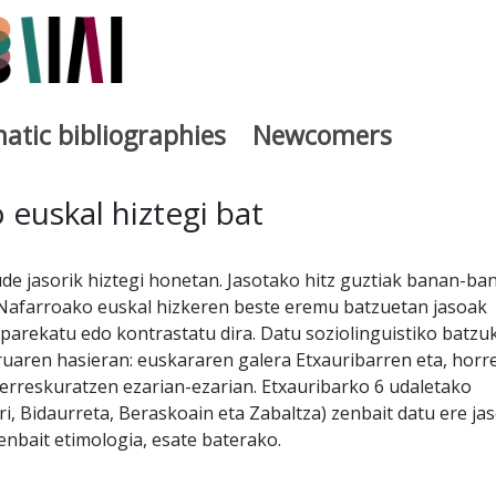
atic bibliographies
Newcomers
a
 euskal hiztegi bat
ude jasorik hiztegi honetan. Jasotako hitz guztiak banan-ba
 Nafarroako euskal hizkeren beste eremu batzuetan jasoak
 parekatu edo kontrastatu dira. Datu soziolinguistiko batzu
uruaren hasieran: euskararen galera Etxauribarren eta, horr
berreskuratzen ezarian-ezarian. Etxauribarko 6 udaletako
arri, Bidaurreta, Beraskoain eta Zabaltza) zenbait datu ere ja
zenbait etimologia, esate baterako.