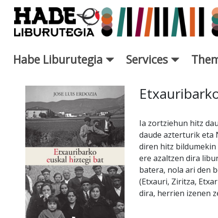
Skip to Main Content
Habe Liburutegia
Services
Them
New Books Card - Liburutegi
Etxauribarko
Ia zortziehun hitz da
daude azterturik eta
diren hitz bildumekin
ere azaltzen dira lib
batera, nola ari den 
(Etxauri, Ziritza, Etx
dira, herrien izenen 