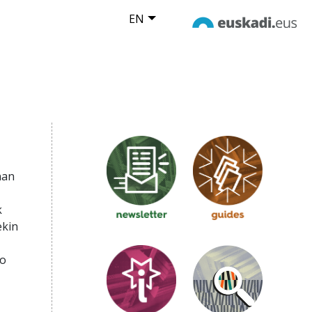
EN
nan
k
ekin
so