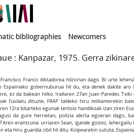
atic bibliographies
Newcomers
a
aue : Kanpazar, 1975. Gerra zikinar
rancisco Franco diktadorea hilzorian dago. Bi urte lehen
 Espainiako gobernuburua hil du, eta denek dakite aro 
ere, ez da bakean hilko. Irailaren 27an Juan Paredes Txiki 
ak fusilatu dituzte, FRAP taldeko hiru militanterekin bate
aren 12ra bitarteko egunak tentsio handikoak izan ziren Eus
agusi da gure herrietan, polizia alerta egoeran dago, ba
TAren erantzuna: urriaren 5ean, igande goizez, lehergailu 
 eta hiru guardia zibil hil ditu. Kolpearekin sututa, Espaini