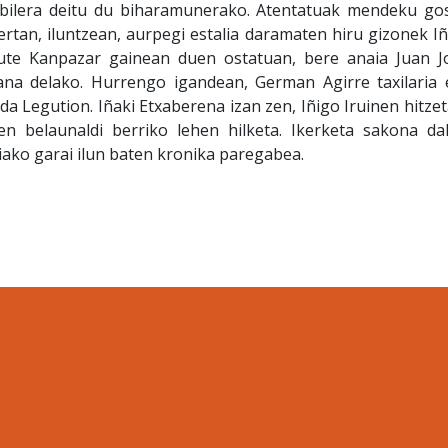
bilera deitu du biharamunerako. Atentatuak mendeku go
ertan, iluntzean, aurpegi estalia daramaten hiru gizonek Iñ
dute Kanpazar gainean duen ostatuan, bere anaia Juan J
na delako. Hurrengo igandean, German Agirre taxilaria 
da Legution. Iñaki Etxaberena izan zen, Iñigo Iruinen hitzet
en belaunaldi berriko lehen hilketa. Ikerketa sakona da
riako garai ilun baten kronika paregabea.