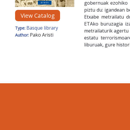
gobernuak ezohiko 
piztu du: igandean b
View Catalog
Etxabe metrailatu 
ETAko buruzagia iza
Basque library
Type:
metrailaturik agertu 
Pako Aristi
Author:
estatu terrorismoar
liburuak, gure histo