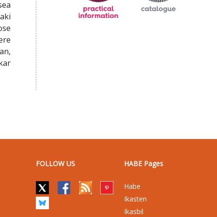
sea
aki
ose
ere
an,
kar
FOLLOW US
HABE Pages
Habe
Ikasten
Ikasbil