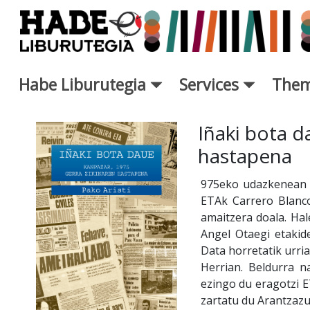
Skip to Main Content
Habe Liburutegia
Services
Them
New Books Card - Liburutegi
Iñaki bota d
hastapena
975eko udazkenean F
ETAk Carrero Blanco
amaitzera doala. Hal
Angel Otaegi etakide
Data horretatik urri
Herrian. Beldurra n
ezingo du eragotzi E
zartatu du Arantzazun