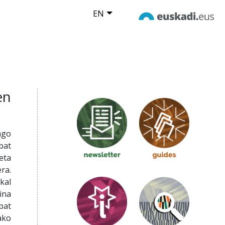
EN
en
ago
bat
eta
ra.
kal
ina
bat
ako