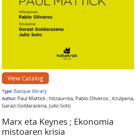
View Catalog
Basque library
Type:
Paul Mattick ; hitzaurrea, Pablo Oliveros ; itzulpena,
Author:
Garazi Goldarazena, Julio Soto
Marx eta Keynes ; Ekonomia
mistoaren krisia