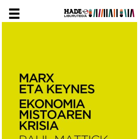
Skip to Main Content
New Books Card - Liburutegia