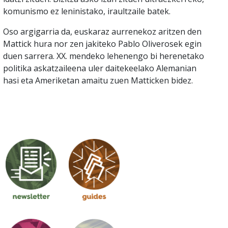
komunismo ez leninistako, iraultzaile batek.
Oso argigarria da, euskaraz aurrenekoz aritzen den
Mattick hura nor zen jakiteko Pablo Oliverosek egin
duen sarrera. XX. mendeko lehenengo bi herenetako
politika askatzaileena uler daitekeelako Alemanian
hasi eta Ameriketan amaitu zuen Matticken bidez.