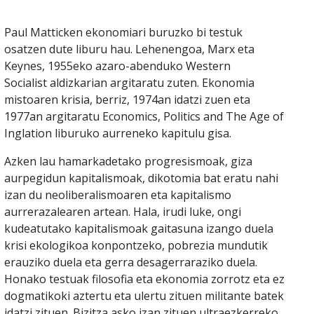
Paul Matticken ekonomiari buruzko bi testuk
osatzen dute liburu hau. Lehenengoa, Marx eta
Keynes, 1955eko azaro-abenduko Western
Socialist aldizkarian argitaratu zuten. Ekonomia
mistoaren krisia, berriz, 1974an idatzi zuen eta
1977an argitaratu Economics, Politics and The Age of
Inglation liburuko aurreneko kapitulu gisa.
Azken lau hamarkadetako progresismoak, giza
aurpegidun kapitalismoak, dikotomia bat eratu nahi
izan du neoliberalismoaren eta kapitalismo
aurrerazalearen artean. Hala, irudi luke, ongi
kudeatutako kapitalismoak gaitasuna izango duela
krisi ekologikoa konpontzeko, pobrezia mundutik
erauziko duela eta gerra desagerraraziko duela.
Honako testuak filosofia eta ekonomia zorrotz eta ez
dogmatikoki aztertu eta ulertu zituen militante batek
idatzi zituen. Bizitza asko izan zituen ultraezkerreko,