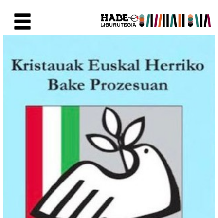
Skip to Main Content
New Books Card - Liburutegia