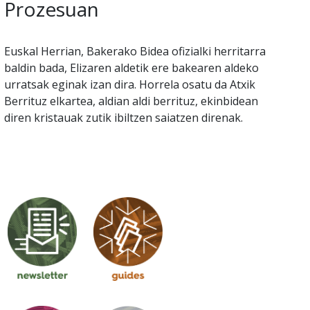
Prozesuan
Euskal Herrian, Bakerako Bidea ofizialki herritarra
baldin bada, Elizaren aldetik ere bakearen aldeko
urratsak eginak izan dira. Horrela osatu da Atxik
Berrituz elkartea, aldian aldi berrituz, ekinbidean
diren kristauak zutik ibiltzen saiatzen direnak.