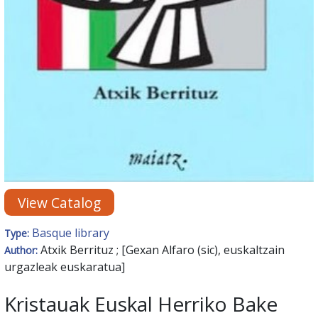
View Catalog
Basque library
Type:
Atxik Berrituz ; [Gexan Alfaro (sic), euskaltzain
Author:
urgazleak euskaratua]
Kristauak Euskal Herriko Bake