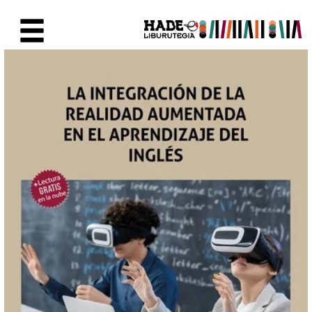
Skip to Main Content
New Books Card - Liburutegia