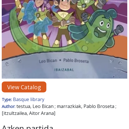
View Catalog
Basque library
Type:
testua, Leo Bican ; marrazkiak, Pablo Broseta ;
Author:
[itzultzailea, Aitor Arana]
Azken partida