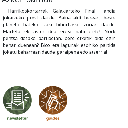
Harrikoskortarrak Galaxiarteko Final Handia
jokatzeko prest daude. Baina aldi berean, beste
planeta bateko izaki bihurtzeko zorian daude.
Martetarrek asteroidea erosi nahi diete! Nork
pentsa dezake partidetan, bere etxetik alde egin
behar duenean? Bico eta lagunak ezohiko partida
jokatu beharrean daude: garaipena edo atzerria!