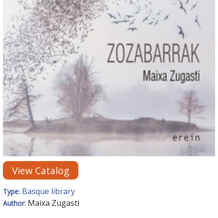
View Catalog
Basque library
Type:
Maixa Zugasti
Author: