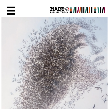
Skip to Main Content
New Books Card - Liburutegia