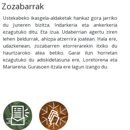
Zozabarrak
Ustekabeko ikasgela-aldaketak hankaz gora jarriko
du Juneren bizitza. Indarkeria eta ankerkeria
ezagutuko ditu. Eta izua. Udaberrian agertu ziren
lehen beldurrak, ahizpa atzerrira joatean. Hala ere,
udazkenean, zozabarren etorrerarekin itxiko du
haurtzaroko atea betiko. Garai ilun horretan
ezagutuko du adiskidetasuna ere, Loretorena eta
Mariarena. Gurasoen itzala ere lagun izango du.