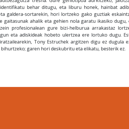
autoezagutza tresna. Gure geniotipoa aurkitzeko, jaiotza
identifikatu behar ditugu, eta liburu honek, hainbat adib
ta galdera-sortarekin, hori lortzeko gako guztiak eskaint
re gaitasunak ahalik eta gehien nola garatu ikasiko dugu, 
zein profesionalean gure bizi-helburua arrakastaz lortz
lagun eta adiskideak hobeto ulertzea ere lortuko dugu. Est
iratzailearekin, Tony Estruchek argitzen digu ez dugula e
 bihurtzeko; garen hori deskubritu eta elikatu, besterik ez.