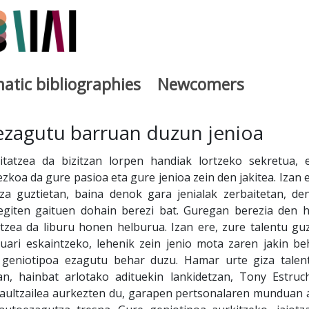
atic bibliographies
Newcomers
a
 ezagutu barruan duzun jenioa
atzea da bizitzan lorpen handiak lortzeko sekretua, e
zkoa da gure pasioa eta gure jenioa zein den jakitea. Izan e
a guztietan, baina denok gara jenialak zerbaitetan, de
giten gaituen dohain berezi bat. Guregan berezia den h
tzea da liburu honen helburua. Izan ere, zure talentu guz
ari eskaintzeko, lehenik zein jenio mota zaren jakin be
 geniotipoa ezagutu behar duzu. Hamar urte giza talen
an, hainbat arlotako adituekin lankidetzan, Tony Estruc
iraultzailea aurkezten du, garapen pertsonalaren munduan 