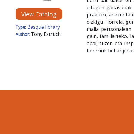
berri bat dakarren 
ditugun gaitasunak 
View Catalog
praktiko, anekdota e
dizkigu. Horrela, gu
Basque library
Type:
maila pertsonalean 
Tony Estruch
Author:
gain, familiarteko, 
apal, zuzen eta insp
berezirik behar jenio