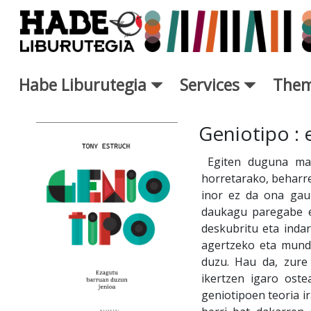
Skip to Main Content
Habe Liburutegia
Services
Them
New Books Card - Liburutegi
Geniotipo :
Egiten duguna mait
horretarako, beharre
inor ez da ona gauz
daukagu paregabe e
deskubritu eta indar
agertzeko eta mundu
duzu. Hau da, zure
ikertzen igaro oste
geniotipoen teoria 