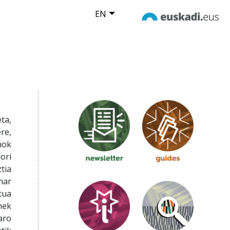
EN
ta,
re,
nok
ori
tia
har
tua
hek
aro