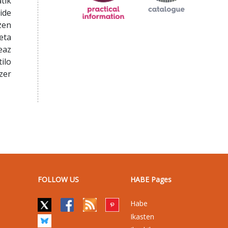
tik
ide
zen
eta
eaz
ilo
zer
FOLLOW US
HABE Pages
Habe
Ikasten