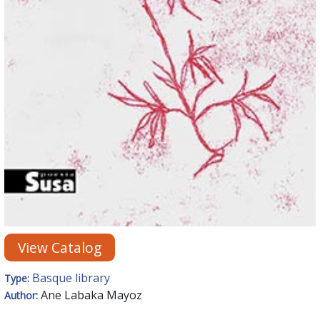
View Catalog
Basque library
Type:
Ane Labaka Mayoz
Author: