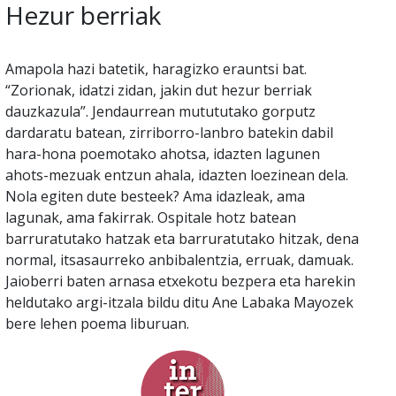
Hezur berriak
Amapola hazi batetik, haragizko erauntsi bat.
“Zorionak, idatzi zidan, jakin dut hezur berriak
dauzkazula”. Jendaurrean mutututako gorputz
dardaratu batean, zirriborro-lanbro batekin dabil
hara-hona poemotako ahotsa, idazten lagunen
ahots-mezuak entzun ahala, idazten loezinean dela.
Nola egiten dute besteek? Ama idazleak, ama
lagunak, ama fakirrak. Ospitale hotz batean
barruratutako hatzak eta barruratutako hitzak, dena
normal, itsasaurreko anbibalentzia, erruak, damuak.
Jaioberri baten arnasa etxekotu bezpera eta harekin
heldutako argi-itzala bildu ditu Ane Labaka Mayozek
bere lehen poema liburuan.