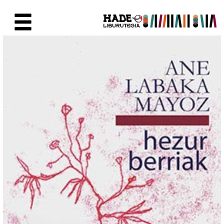
Skip to Main Content
New Books Card - Liburutegia