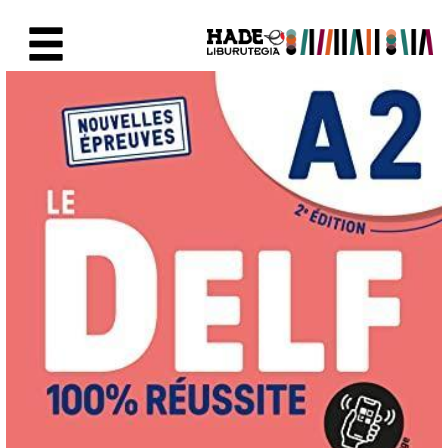
Skip to Main Content
New Books Card - Liburutegia