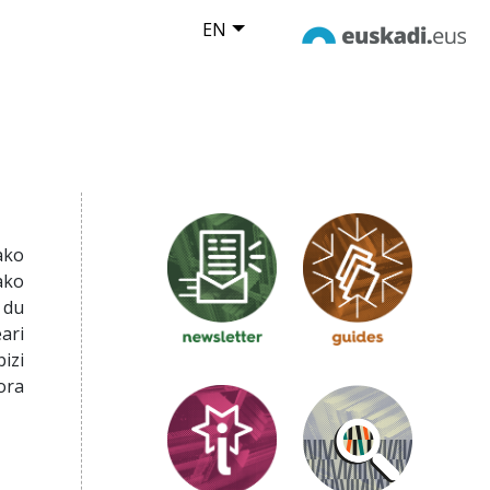
EN
ako
ako
 du
ari
izi
ora