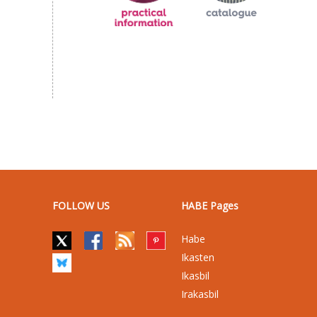
FOLLOW US
HABE Pages
Habe
Ikasten
Ikasbil
Irakasbil