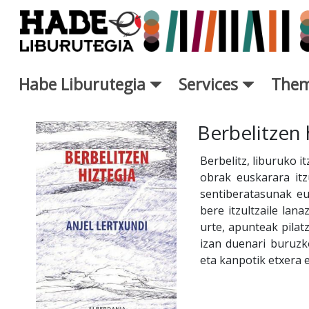
Skip to Main Content
Habe Liburutegia
Services
Them
New Books Card - Liburutegi
Berbelitzen 
Berbelitz, liburuko i
obrak euskarara itz
sentiberatasunak eu
bere itzultzaile lan
urte, apunteak pilatz
izan duenari buruzk
eta kanpotik etxera 