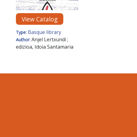
View Catalog
Basque library
Type:
Anjel Lertxundi ;
Author:
edizioa, Idoia Santamaria