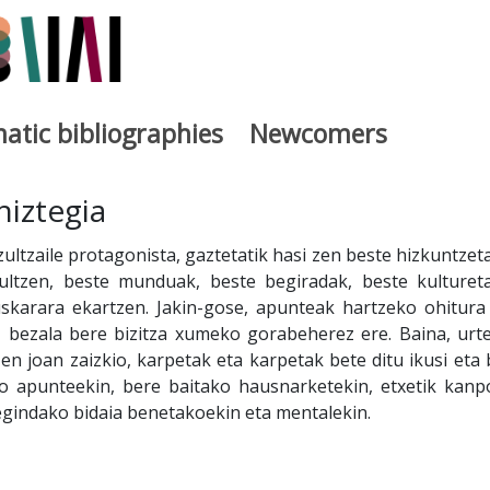
atic bibliographies
Newcomers
a
hiztegia
tzultzaile protagonista, gaztetatik hasi zen beste hizkuntzet
ultzen, beste munduak, beste begiradak, beste kulturet
skarara ekartzen. Jakin-gose, apunteak hartzeko ohitura
az bezala bere bizitza xumeko gorabeherez ere. Baina, urte
en joan zaizkio, karpetak eta karpetak bete ditu ikusi eta b
o apunteekin, bere baitako hausnarketekin, etxetik kanp
egindako bidaia benetakoekin eta mentalekin.