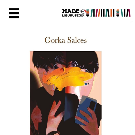
Skip to Main Content
New Books Card - Liburutegia