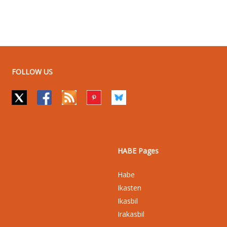
FOLLOW US
HABE Pages
Habe
Ikasten
Ikasbil
Irakasbil