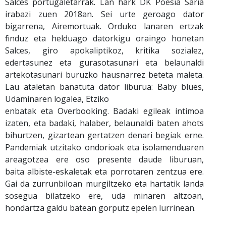
Salces portugaletarrak. Lan hark DK Poesia Saria
irabazi zuen 2018an. Sei urte geroago dator
bigarrena, Airemortuak. Orduko lanaren ertzak
finduz eta helduago datorkigu oraingo honetan
Salces, giro apokaliptikoz, kritika sozialez,
edertasunez eta gurasotasunari eta belaunaldi
artekotasunari buruzko hausnarrez beteta maleta.
Lau ataletan banatuta dator liburua: Baby blues,
Udaminaren logalea, Etziko
enbatak eta Overbooking. Badaki egileak intimoa
izaten, eta badaki, halaber, belaunaldi baten ahots
bihurtzen, gizartean gertatzen denari begiak erne.
Pandemiak utzitako ondorioak eta isolamenduaren
areagotzea ere oso presente daude liburuan,
baita albiste-eskaletak eta porrotaren zentzua ere.
Gai da zurrunbiloan murgiltzeko eta hartatik landa
sosegua bilatzeko ere, uda minaren altzoan,
hondartza galdu batean gorputz epelen lurrinean.