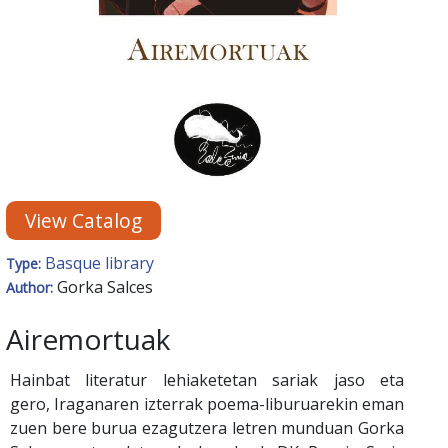
View Catalog
Basque library
Type:
Gorka Salces
Author:
Airemortuak
Hainbat literatur lehiaketetan sariak jaso eta
gero, Iraganaren izterrak poema-liburuarekin eman
zuen bere burua ezagutzera letren munduan Gorka