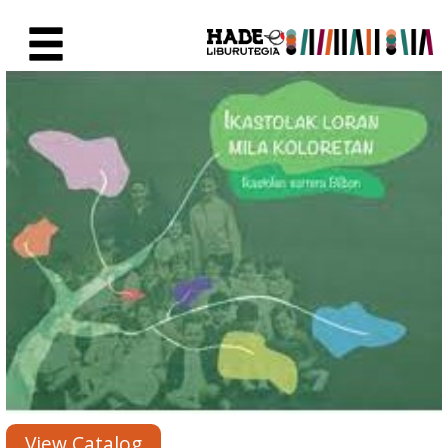
Skip to Main Content
New Books Card - Liburutegia
View Catalog