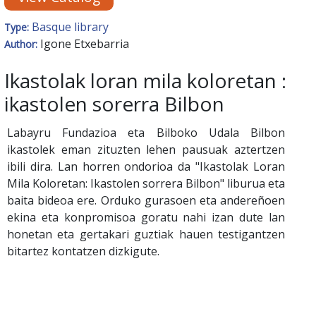
Basque library
Type:
Igone Etxebarria
Author:
Ikastolak loran mila koloretan :
ikastolen sorerra Bilbon
Labayru Fundazioa eta Bilboko Udala Bilbon
ikastolek eman zituzten lehen pausuak aztertzen
ibili dira. Lan horren ondorioa da "Ikastolak Loran
Mila Koloretan: Ikastolen sorrera Bilbon" liburua eta
baita bideoa ere. Orduko gurasoen eta andereñoen
ekina eta konpromisoa goratu nahi izan dute lan
honetan eta gertakari guztiak hauen testigantzen
bitartez kontatzen dizkigute.