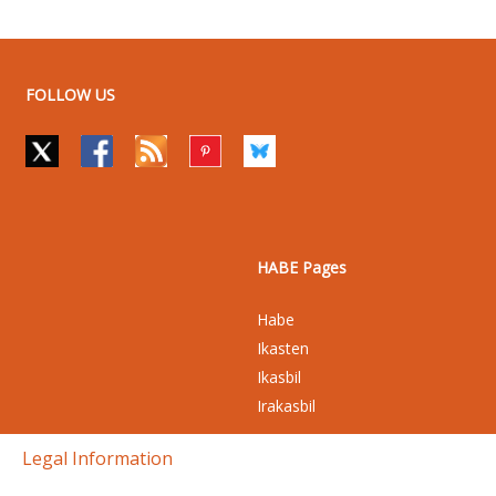
FOLLOW US
HABE Pages
Habe
Ikasten
Ikasbil
Irakasbil
Legal Information