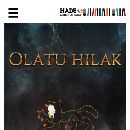
Skip to Main Content
New Books Card - Liburutegia