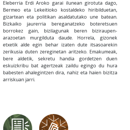
Eleberria Erdi Aroko garai ilunean girotuta dago,
Bermeo eta Lekeitioko kostaldeko hiribilduetan,
gizartean eta politikan asaldatutako une batean.
Bizkaiko jaurerria bereganatzeko boteretsuen
borrokez gain, bizilagunak beren biziraupen-
arazoetan murgilduta daude. Horrela, gizonek
etxetik alde egin behar izaten dute itsasoarekin
zerikusia duten zereginetan aritzeko. Emakumeak,
bere aldetik, sekretu handia gordetzen duen
eskuizkribu bat agertzeak zaildu egingo du hura
babesten ahalegintzen dira, nahiz eta haien bizitza
arriskuan jarri.