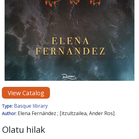
View Catalog
Basque library
Type:
Elena Fernández ; [itzultzailea, Ander Ros]
Author:
Olatu hilak