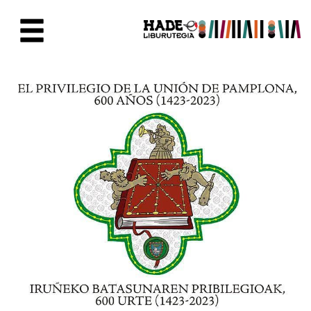
Skip to Main Content
New Books Card - Liburutegia