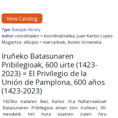
View Catalog
Basque library
Type:
coordinador = koordinatzailea, Juan Karlos Lopez-
Author:
Mugartza ; dibujos = marrazkiak, Asisko Urmeneta
Iruñeko Batasunaren
Pribilegioak, 600 urte (1423-
2023) = El Privilegio de la
Unión de Pamplona, 600 años
(1423-2023)
1423ko irailaren 8an, Karlos III.a Nafarroakoak
Batasunaren Pribilegioa eman zion Iruñeari, XII.
mendetik hiri hura osatzen zuten hiru