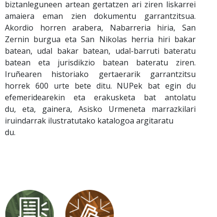
biztanleguneen artean gertatzen ari ziren liskarrei
amaiera eman zien dokumentu garrantzitsua.
Akordio horren arabera, Nabarreria hiria, San
Zernin burgua eta San Nikolas herria hiri bakar
batean, udal bakar batean, udal-barruti bateratu
batean eta jurisdikzio batean bateratu ziren.
Iruñearen historiako gertaerarik garrantzitsu
horrek 600 urte bete ditu. NUPek bat egin du
efemeridearekin eta erakusketa bat antolatu
du, eta, gainera, Asisko Urmeneta marrazkilari
iruindarrak ilustratutako katalogoa argitaratu
du.