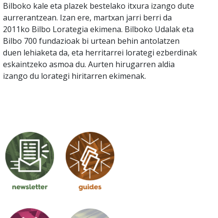
Bilboko kale eta plazek bestelako itxura izango dute
aurrerantzean. Izan ere, martxan jarri berri da
2011ko Bilbo Lorategia ekimena. Bilboko Udalak eta
Bilbo 700 fundazioak bi urtean behin antolatzen
duen lehiaketa da, eta herritarrei lorategi ezberdinak
eskaintzeko asmoa du. Aurten hirugarren aldia
izango du lorategi hiritarren ekimenak.