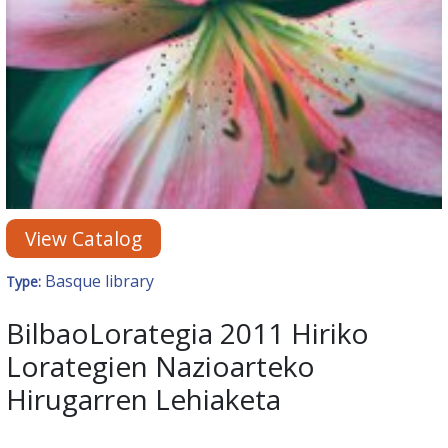
View Catalog
Basque library
Type:
BilbaoLorategia 2011 Hiriko
Lorategien Nazioarteko
Hirugarren Lehiaketa