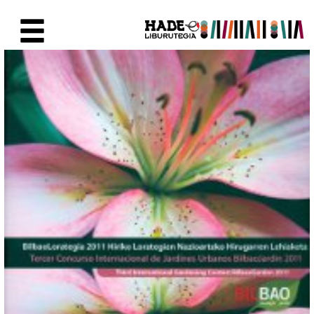
Skip to Main Content
New Books Card - Liburutegia