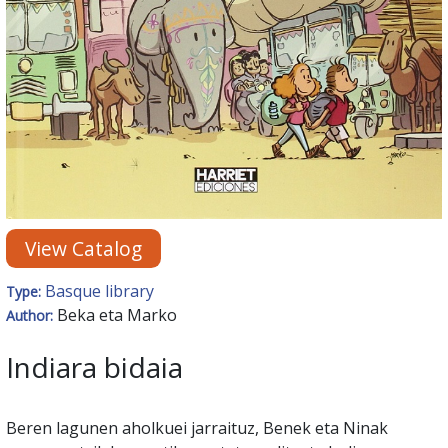
View Catalog
Basque library
Type:
Beka eta Marko
Author:
Indiara bidaia
Beren lagunen aholkuei jarraituz, Benek eta Ninak