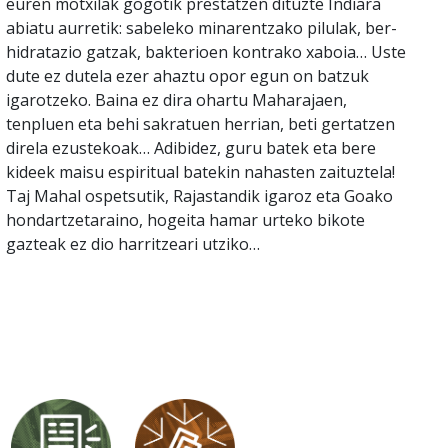
euren motxilak gogotik prestatzen dituzte Indiara
abiatu aurretik: sabeleko minarentzako pilulak, ber-
hidratazio gatzak, bakterioen kontrako xaboia… Uste
dute ez dutela ezer ahaztu opor egun on batzuk
igarotzeko. Baina ez dira ohartu Maharajaen,
tenpluen eta behi sakratuen herrian, beti gertatzen
direla ezustekoak… Adibidez, guru batek eta bere
kideek maisu espiritual batekin nahasten zaituztela!
Taj Mahal ospetsutik, Rajastandik igaroz eta Goako
hondartzetaraino, hogeita hamar urteko bikote
gazteak ez dio harritzeari utziko…