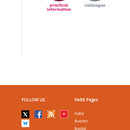
FOLLOW US
HABE Pages
Habe
Ikasten
Ikasbil