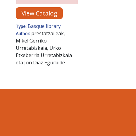
View Catalog
Basque library
Type:
prestatzaileak,
Author:
Mikel Gerriko
Urretabizkaia, Urko
Etxeberria Urretabizkaia
eta Jon Diaz Egurbide