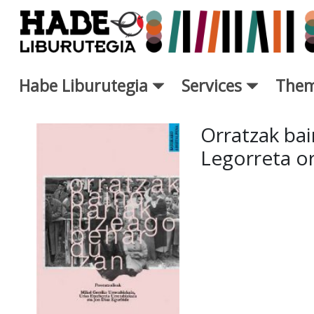
Skip to Main Content
Habe Liburutegia
Services
Them
New Books Card - Liburutegi
Orratzak bai
Legorreta o