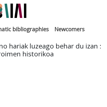
atic bibliographies
Newcomers
a
no hariak luzeago behar du izan :
roimen historikoa