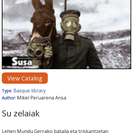
View Catalog
Basque library
Type:
Mikel Peruarena Ansa
Author:
Su zelaiak
Lehen Mundu Gerrako bataila eta triskantzetan