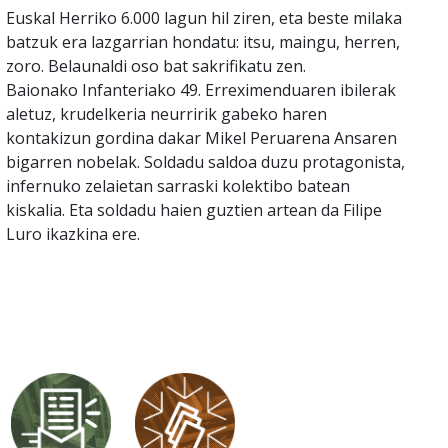
Euskal Herriko 6.000 lagun hil ziren, eta beste milaka
batzuk era lazgarrian hondatu: itsu, maingu, herren,
zoro. Belaunaldi oso bat sakrifikatu zen.
Baionako Infanteriako 49. Erreximenduaren ibilerak
aletuz, krudelkeria neurririk gabeko haren
kontakizun gordina dakar Mikel Peruarena Ansaren
bigarren nobelak. Soldadu saldoa duzu protagonista,
infernuko zelaietan sarraski kolektibo batean
kiskalia. Eta soldadu haien guztien artean da Filipe
Luro ikazkina ere.