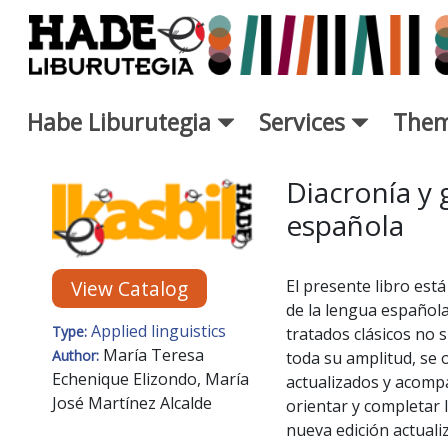
Skip to Main Content
Habe Liburutegia
Services
Them
New Books Card - Liburutegi
Diacronía y 
española
El presente libro est
View Catalog
de la lengua española
Applied linguistics
Type:
tratados clásicos no s
María Teresa
Author:
toda su amplitud, se 
Echenique Elizondo, María
actualizados y acompa
José Martínez Alcalde
orientar y completar l
nueva edición actualiz