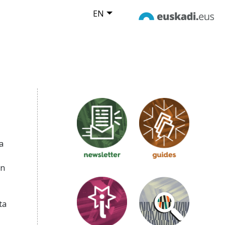
EN
a
en
ta