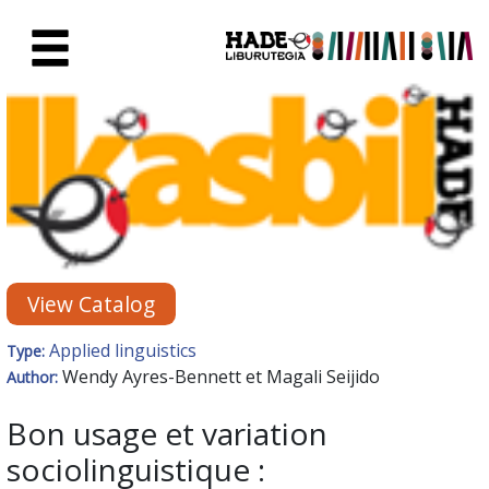
Skip to Main Content
New Books Card - Liburutegia
View Catalog
Applied linguistics
Type:
Wendy Ayres-Bennett et Magali Seijido
Author:
Bon usage et variation
sociolinguistique :