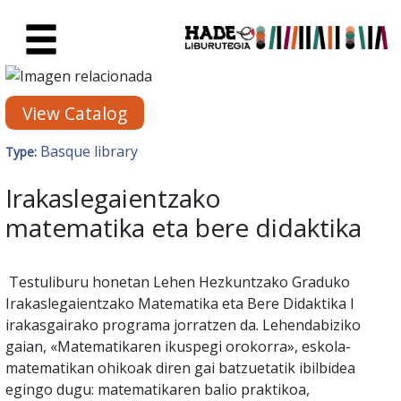
Skip to Main Content
New Books Card - Liburutegia
View Catalog
Basque library
Type:
Irakaslegaientzako
matematika eta bere didaktika
Testuliburu honetan Lehen Hezkuntzako Graduko
Irakaslegaientzako Matematika eta Bere Didaktika I
irakasgairako programa jorratzen da. Lehendabiziko
gaian, «Matematikaren ikuspegi orokorra», eskola-
matematikan ohikoak diren gai batzuetatik ibilbidea
egingo dugu: matematikaren balio praktikoa,