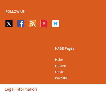
FOLLOW US
HABE Pages
Habe
Ikasten
Ikasbil
Irakasbil
Legal Information