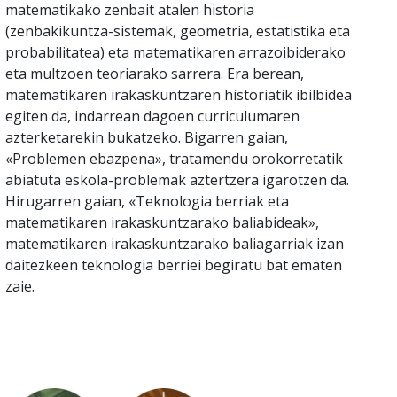
matematikako zenbait atalen historia
(zenbakikuntza-sistemak, geometria, estatistika eta
probabilitatea) eta matematikaren arrazoibiderako
eta multzoen teoriarako sarrera. Era berean,
matematikaren irakaskuntzaren historiatik ibilbidea
egiten da, indarrean dagoen curriculumaren
azterketarekin bukatzeko. Bigarren gaian,
«Problemen ebazpena», tratamendu orokorretatik
abiatuta eskola-problemak aztertzera igarotzen da.
Hirugarren gaian, «Teknologia berriak eta
matematikaren irakaskuntzarako baliabideak»,
matematikaren irakaskuntzarako baliagarriak izan
daitezkeen teknologia berriei begiratu bat ematen
zaie.