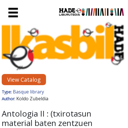
Skip to Main Content
New Books Card - Liburutegia
View Catalog
Basque library
Type:
Koldo Zubeldia
Author:
Antologia II : (txirotasun
material baten zentzuen