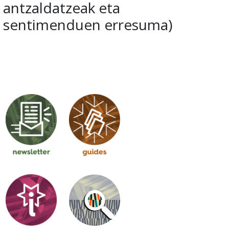
antzaldatzeak eta
sentimenduen erresuma)