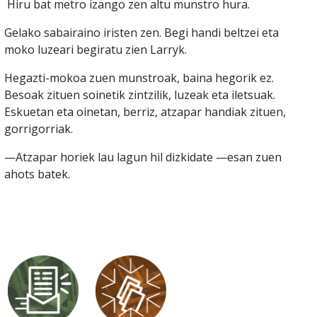
Hiru bat metro izango zen altu munstro hura.
Gelako sabairaino iristen zen. Begi handi beltzei eta
moko luzeari begiratu zien Larryk.
Hegazti-mokoa zuen munstroak, baina hegorik ez.
Besoak zituen soinetik zintzilik, luzeak eta iletsuak.
Eskuetan eta oinetan, berriz, atzapar handiak zituen,
gorrigorriak.
—Atzapar horiek lau lagun hil dizkidate —esan zuen
ahots batek.