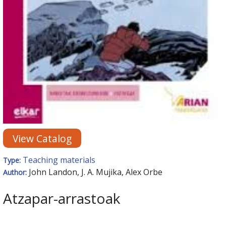
View Catalog
Teaching materials
Type:
John Landon, J. A. Mujika, Alex Orbe
Author:
Atzapar-arrastoak