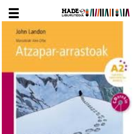
Skip to Main Content
New Books Card - Liburutegia