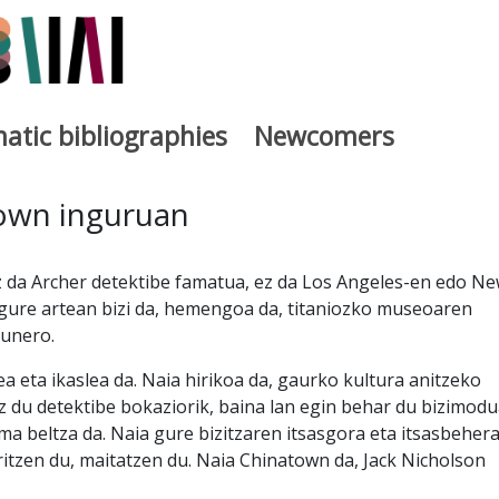
atic bibliographies
Newcomers
a
own inguruan
 da Archer detektibe famatua, ez da Los Angeles-en edo N
a gure artean bizi da, hemengoa da, titaniozko museoaren
gunero.
 eta ikaslea da. Naia hirikoa da, gaurko kultura anitzeko
 ez du detektibe bokaziorik, baina lan egin behar du bizimod
ma beltza da. Naia gure bizitzaren itsasgora eta itsasbehera
itzen du, maitatzen du. Naia Chinatown da, Jack Nicholson