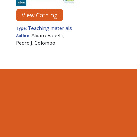
View Catalog
Teaching materials
Type:
Alvaro Rabelli,
Author:
Pedro J. Colombo