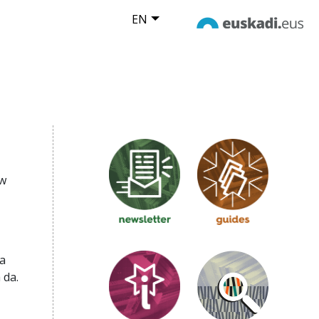
EN
ew
ua
 da.