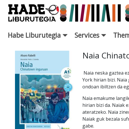
Skip to Main Content
Habe Liburutegia
Services
Them
New Books Card - Liburutegi
Naia Chinat
Naia neska gaztea ez
York hirian bizi. Nai
ondoan ibiltzen da e
Naia emakume langilea
hirian bizi da. Naiak
ateratzeko. Naia zine
Naiak guk bezala sufr
gabe.