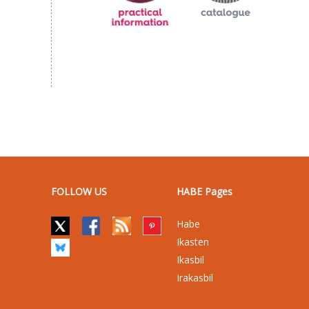
FOLLOW US
HABE Pages
Habe
Ikasten
Ikasbil
Irakasbil