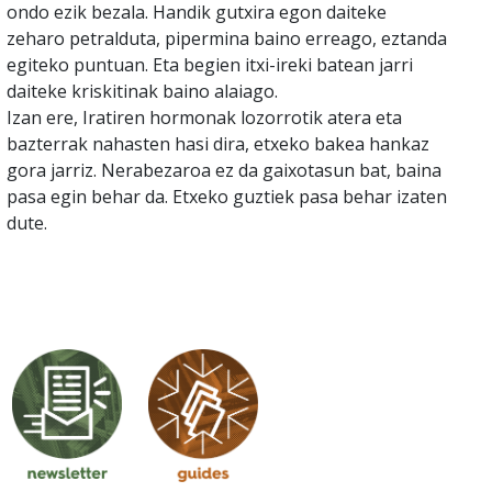
ondo ezik bezala. Handik gutxira egon daiteke
zeharo petralduta, pipermina baino erreago, eztanda
egiteko puntuan. Eta begien itxi-ireki batean jarri
daiteke kriskitinak baino alaiago.
Izan ere, Iratiren hormonak lozorrotik atera eta
bazterrak nahasten hasi dira, etxeko bakea hankaz
gora jarriz. Nerabezaroa ez da gaixotasun bat, baina
pasa egin behar da. Etxeko guztiek pasa behar izaten
dute.