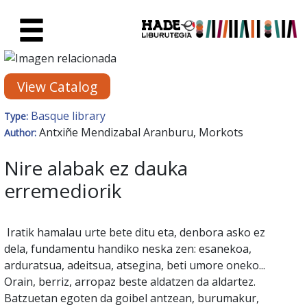
Skip to Main Content
New Books Card - Liburutegia
View Catalog
Basque library
Type:
Antxiñe Mendizabal Aranburu, Morkots
Author:
Nire alabak ez dauka
erremediorik
Iratik hamalau urte bete ditu eta, denbora asko ez
dela, fundamentu handiko neska zen: esanekoa,
arduratsua, adeitsua, atsegina, beti umore oneko...
Orain, berriz, arropaz beste aldatzen da aldartez.
Batzuetan egoten da goibel antzean, burumakur,