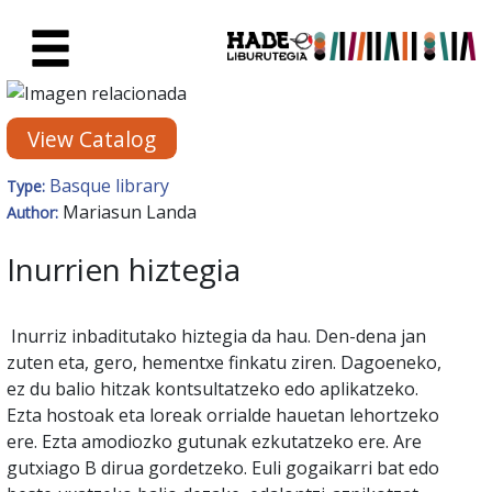
Skip to Main Content
New Books Card - Liburutegia
View Catalog
Basque library
Type:
Mariasun Landa
Author:
Inurrien hiztegia
Inurriz inbaditutako hiztegia da hau. Den-dena jan
zuten eta, gero, hementxe finkatu ziren. Dagoeneko,
ez du balio hitzak kontsultatzeko edo aplikatzeko.
Ezta hostoak eta loreak orrialde hauetan lehortzeko
ere. Ezta amodiozko gutunak ezkutatzeko ere. Are
gutxiago B dirua gordetzeko. Euli gogaikarri bat edo