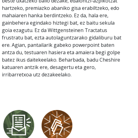
beste uxatzeko balio dezake, edalontzi-azpikotzat
hartzeko, premiazko abaniko gisa erabiltzeko, edo
mahaiaren hanka berdintzeko. Ez da, hala ere,
gainbehera egindako hiztegi bat, ez baitu sekula
goia ezagutu. Ez da Wittgensteinen Tractatus
frustratu bat, ezta autolaguntzarako gidaliburu bat
ere. Agian, pantailarik gabeko powerpoint baten
antza du, testuaren hasiera eta amaiera begi golpe
batez ikus daitekeelako. Beharbada, badu Cheshire
katuaren antzik ere, desagertu eta gero,
irribarretxoa utz dezakeelako.