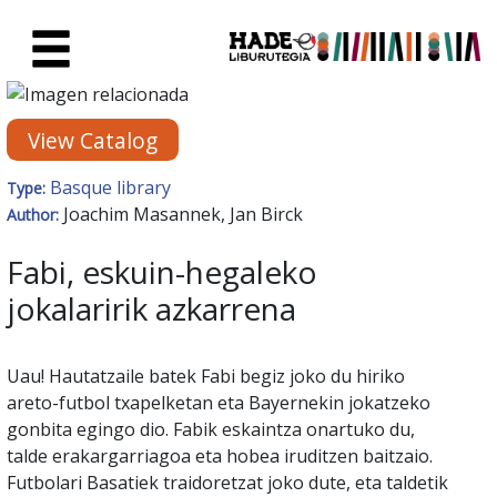
Skip to Main Content
New Books Card - Liburutegia
View Catalog
Basque library
Type:
Joachim Masannek, Jan Birck
Author:
Fabi, eskuin-hegaleko
jokalaririk azkarrena
Uau! Hautatzaile batek Fabi begiz joko du hiriko
areto-futbol txapelketan eta Bayernekin jokatzeko
gonbita egingo dio. Fabik eskaintza onartuko du,
talde erakargarriagoa eta hobea iruditzen baitzaio.
Futbolari Basatiek traidoretzat joko dute, eta taldetik