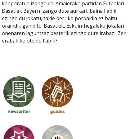
kanporatua izango da. Amaierako partidan Futbolari
Basatiek Bayern izango dute aurkari, baina Fabik
ezingo du jokatu, talde berriko porbaldia ez baitu
oraindik gainditu. Basatiek, Eskuin-hegaleko jokalari
onenaren laguntzaz besterik ezingo dute irabazi. Zer
erabakiko ote du Fabik?