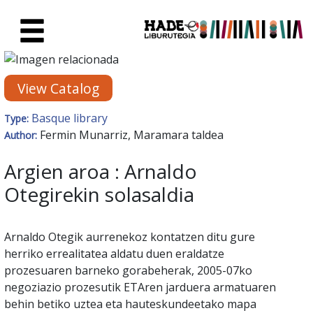
Skip to Main Content
New Books Card - Liburutegia
View Catalog
Basque library
Type:
Fermin Munarriz, Maramara taldea
Author:
Argien aroa : Arnaldo
Otegirekin solasaldia
Arnaldo Otegik aurrenekoz kontatzen ditu gure
herriko errealitatea aldatu duen eraldatze
prozesuaren barneko gorabeherak, 2005-07ko
negoziazio prozesutik ETAren jarduera armatuaren
behin betiko uztea eta hauteskundeetako mapa