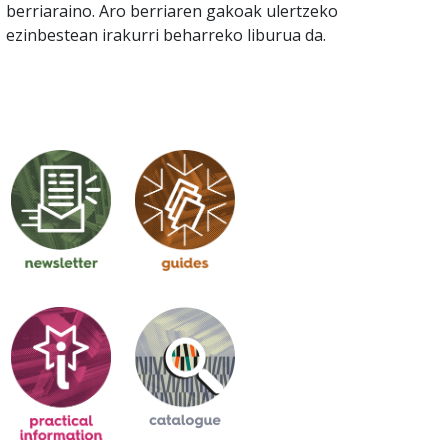
berriaraino. Aro berriaren gakoak ulertzeko
ezinbestean irakurri beharreko liburua da.