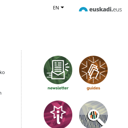
EN
zko
n