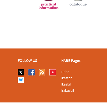
FOLLOW US
HABE Pages
Habe
Ikasten
Ikasbil
Irakasbil